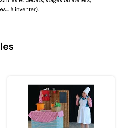
ontres et débats, stages ou ateliers,
es… à inventer).
les