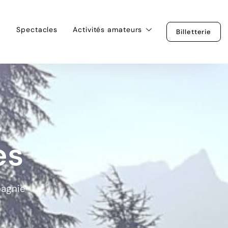
Spectacles
Activités amateurs
Billetterie
es
pagnie