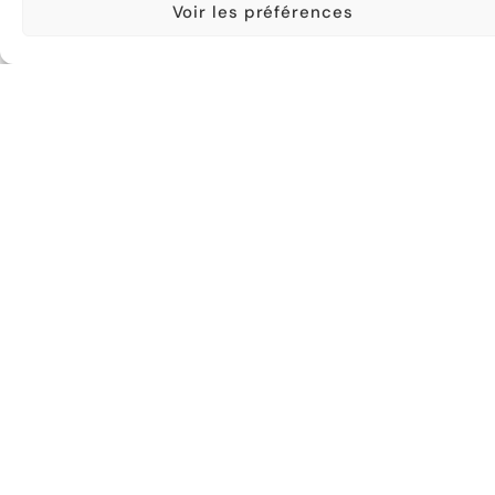
l’association. Bénéficiez de tarifs préférentiels
Voir les préférences
pour nos spectacles
Adhérer
Le Chapiteau Théâtre Cie est solida
de La CANTINE Savoyarde