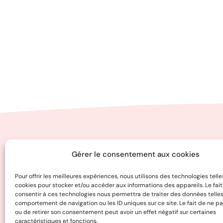
Gérer le consentement aux cookies
Chapiteau Théâtre compagnie
Maison des Associations
Pour offrir les meilleures expériences, nous utilisons des technologies telle
cookies pour stocker et/ou accéder aux informations des appareils. Le fai
Boite P3
consentir à ces technologies nous permettra de traiter des données telles
comportement de navigation ou les ID uniques sur ce site. Le fait de ne pa
67 rue St François de Sales
ou de retirer son consentement peut avoir un effet négatif sur certaines
73000 CHAMBÉRY
caractéristiques et fonctions.