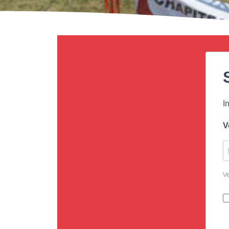
I
V
Ve