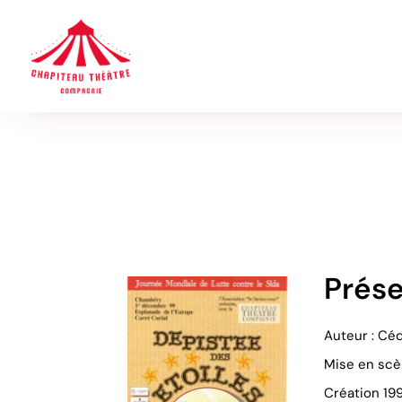
Aller
au
contenu
Prése
Auteur : Cé
Mise en scèn
Création 19