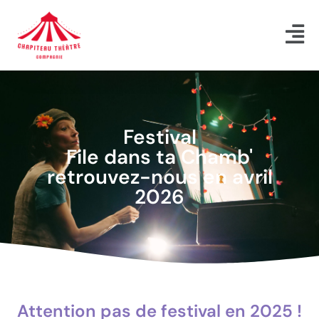
Aller
au
contenu
Festival
File dans ta Chamb'
retrouvez-nous en avril
2026
Attention pas de festival en 2025 !